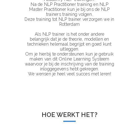
Na de
NLP Practitioner training
en
NLP
Master Practitioner
kun je bij ons de
NLP
trainers training volgen
.
Deze training tot NLP trainer verzorgen we in
Rotterdam
Als NLP trainer is het onder andere
belangrijk dat je de theorie, modellen en
technieken helemaal begrijpt en goed kunt
uitleggen.
Om je hierbij te ondersteunen kun je gebruik
maken van dit Online Learning Systeem
waarvoor je bij de inschrijving van de training
inloggegevens hebt gekregen.
We wensen je heel veel succes met leren!
HOE WERKT HET?